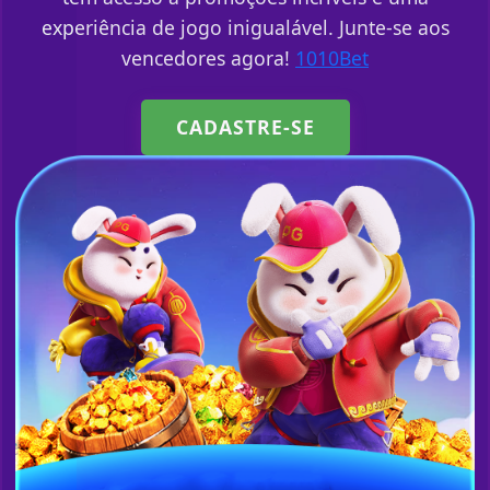
experiência de jogo inigualável. Junte-se aos
vencedores agora!
1010Bet
CADASTRE-SE